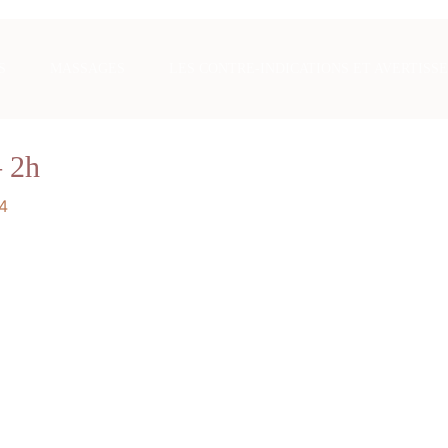
S
MASSAGES
LES CONTRE-INDICATIONS ET AVERTISS
– 2h
4