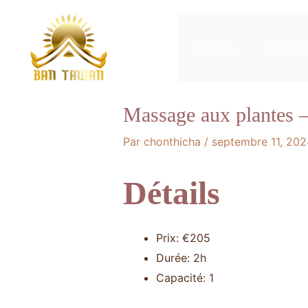
Aller
au
ACCUEIL
À PROPO
contenu
Massage aux plantes 
Par
chonthicha
/
septembre 11, 202
Détails
Prix:
€
205
Durée:
2h
Capacité:
1