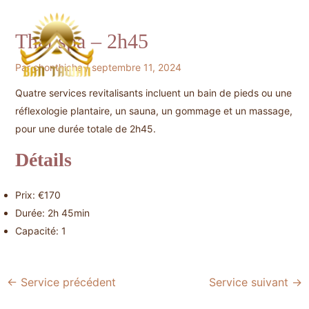
Aller
au
Thaï spa – 2h45
contenu
MAIN
Par
chonthicha
/
septembre 11, 2024
MEN
Quatre services revitalisants incluent un bain de pieds ou une
réflexologie plantaire, un sauna, un gommage et un massage,
pour une durée totale de 2h45.
Détails
Prix:
€
170
Durée:
2h 45min
Capacité:
1
Navigation
←
Service précédent
Service suivant
→
des