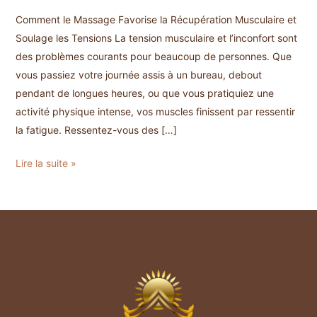
Comment le Massage Favorise la Récupération Musculaire et
Soulage les Tensions La tension musculaire et l’inconfort sont
des problèmes courants pour beaucoup de personnes. Que
vous passiez votre journée assis à un bureau, debout
pendant de longues heures, ou que vous pratiquiez une
activité physique intense, vos muscles finissent par ressentir
la fatigue. Ressentez-vous des […]
Comment
Lire la suite »
le
Massage
Favorise
la
Récupération
Musculaire
et
Soulage