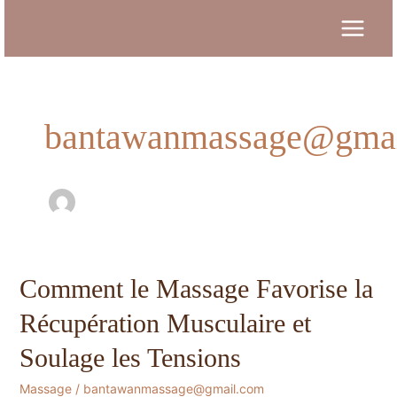
Aller
au
MAIN
contenu
MEN
bantawanmassage@gmai
Comment le Massage Favorise la
Récupération Musculaire et
Soulage les Tensions
Massage
/
bantawanmassage@gmail.com